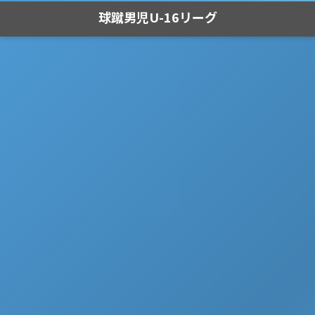
球蹴男児U-16リーグ