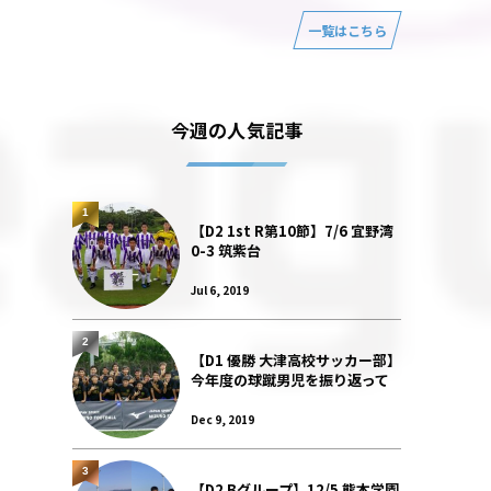
一覧はこちら
今週の人気記事
1
【D2 1st R第10節】7/6 宜野湾
0-3 筑紫台
Jul 6, 2019
2
【D1 優勝 大津高校サッカー部】
今年度の球蹴男児を振り返って
Dec 9, 2019
3
【D2 Bグループ】12/5 熊本学園