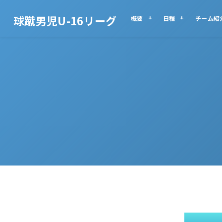
球蹴男児U-16リーグ
概要
日程
チーム紹