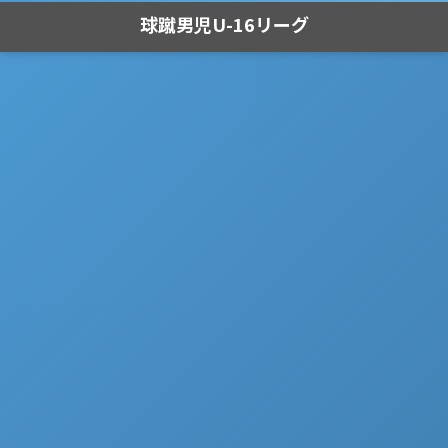
球蹴男児U-16リーグ