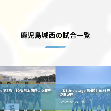
鹿児島城西の試合一覧
age 第5節】10/8 熊本国府 1-0 鹿児
【D1 2nd stage 第4節】9/24 
児島城西
September
24
,
2022