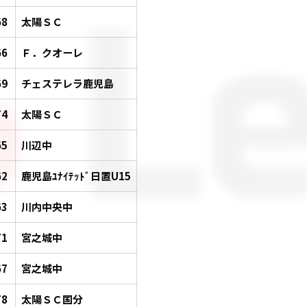
68
太陽ＳＣ
66
Ｆ．クオーレ
69
チェステレラ鹿児島
74
太陽ＳＣ
65
川辺中
62
鹿児島ﾕﾅｲﾃｯﾄﾞ日置U15
63
川内中央中
71
宮之城中
67
宮之城中
78
太陽ＳＣ国分