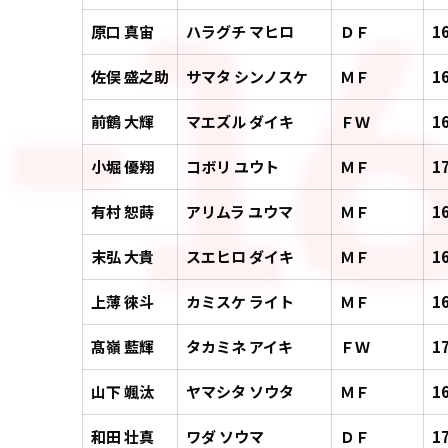
原口 真宙
ハラグチ マヒロ
ＤＦ
1
佐俣 盛之助
サマタ シンノスケ
ＭＦ
1
前鶴 大輝
マエズル ダイキ
ＦＷ
1
小堀 優翔
コボリ ユウト
ＭＦ
1
有村 恕蒔
アリムラ ユウマ
ＭＦ
1
末弘 大貴
スエヒロ ダイキ
ＭＦ
1
上薄 徠斗
カミスケ ライト
ＭＦ
1
髙嶺 藍輝
タカミネ アイキ
ＦＷ
1
山下 颯汰
ヤマシタ ソウタ
ＭＦ
1
和田 壮真
ワダ ソウマ
ＤＦ
1