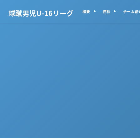
球蹴男児U-16リーグ
概要
日程
チーム紹