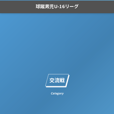
球蹴男児U-16リーグ
交流戦
Category