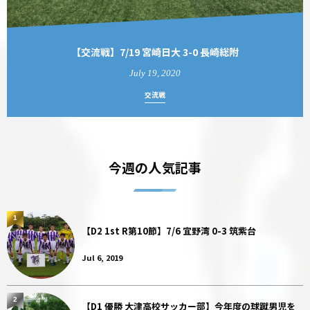
【交流戦】7/19 宮崎日大 3-0 長崎総附
July
19
,
2020
交流戦
今週の人気記事
1
【D2 1st R第10節】7/6 宜野湾 0-3 筑紫台
Jul 6, 2019
2
【D1 優勝 大津高校サッカー部】今年度の球蹴男児を