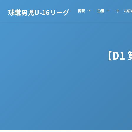
球蹴男児U-16リーグ
概要
日程
チーム紹
【D1 