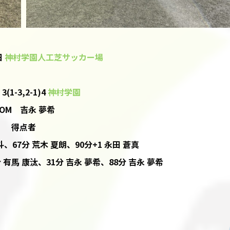
日
神村学園人工芝サッカー場
3(1-3,2-1)4
神村学園
OM 吉永 夢希
得点者
、67分 荒木 夏朗、90分+1 永田 蒼真
 有馬 康汰、31分 吉永 夢希、88分 吉永 夢希