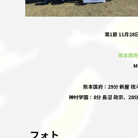
第1節 11月28
熊本国府
M
熊本国府：29分 新屋 琉斗
神村学園：8分 長沼 政宗、28分
フォト