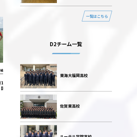
一覧はこちら
D2チーム一覧
1結果2021
D1結果2021
東海大福岡高校
/1 日章学園 1-1 熊本
【D1 第4節】12/12 九国大付 0-4 東
【D1 第9
国府
福岡
佐賀東高校
ルーテル学院高校