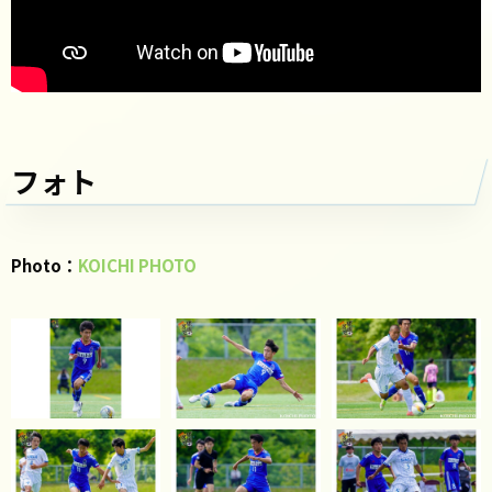
フォト
Photo：
KOICHI PHOTO