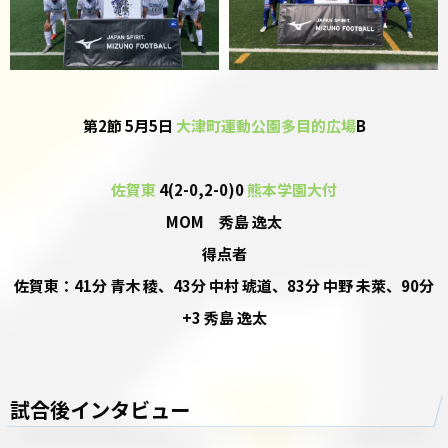
第2節 5月5日
大津町運動公園多目的広場
B
佐賀東
4(2-0,2-0)0
熊本学園大付
MOM 秀島 逸太
得点者
佐賀東：41分 青木 稜、43分 中村 琥道、83分 中野 未萊、90分
+3 秀島 逸太
試合後インタビュー