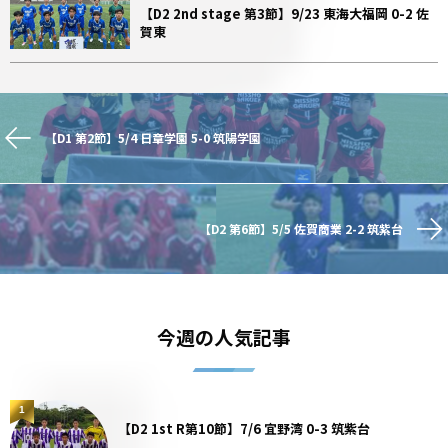
【D2 2nd stage 第3節】9/23 東海大福岡 0-2 佐
賀東
【D1 第2節】5/4 日章学園 5-0 筑陽学園
【D2 第6節】5/5 佐賀商業 2-2 筑紫台
今週の人気記事
1
【D2 1st R第10節】7/6 宜野湾 0-3 筑紫台