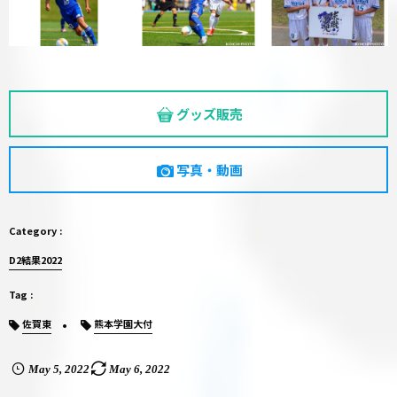
グッズ販売
写真・動画
D2結果2022
佐賀東
熊本学園大付
May
5
,
2022
May
6
,
2022