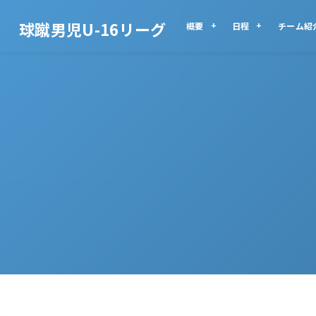
球蹴男児U-16リーグ
概要
日程
チーム紹