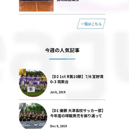
一覧はこちら
今週の人気記事
1
【D2 1st R第10節】7/6 宜野湾
0-3 筑紫台
Jul 6, 2019
2
【D1 優勝 大津高校サッカー部】
今年度の球蹴男児を振り返って
Dec 9, 2019