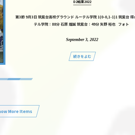
D2結果2022
第3節 9月3日 筑紫台高校グラウンド ルーテル学院 1(0-0,1-1)1 筑紫台 
テル学院：88分 石原 煌誠 筑紫台：49分 矢野 裕也 フォト
September
3
,
2022
続きをよむ
how More Items