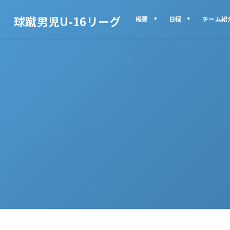
球蹴男児U-16リーグ
概要
日程
チーム紹