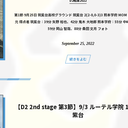
D2結果2022
第1節 9月25日 筑紫台高校グラウンド 筑紫台 2(2-0,0-3)3 熊本学府 MO
允 得点者 筑紫台：39分 矢野 裕也、42分 鬼木 大地郎 熊本学府：55分 中
59分 岡山 智哉、88分 桑田 文月 フォト
September
25
,
2022
続きをよむ
【D2 2nd stage 第3節】9/3 ルーテル学院 1
紫台