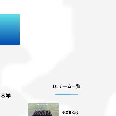
D1チーム一覧
 熊本学
東福岡高校