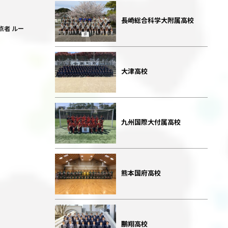
長崎総合科学大附属高校
得点者 ルー
大津高校
九州国際大付属高校
熊本国府高校
鵬翔高校