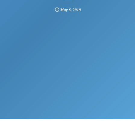
May
6
,
2019