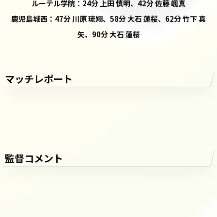
ルーテル学院：24分 上田 慎明、42分 佐藤 颯真
鹿児島城西：47分 川原 琉翔、58分 大石 蓮桜、62分 竹下 真
矢、90分 大石 蓮桜
マッチレポート
監督コメント