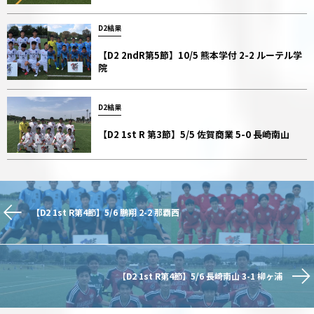
D2結果
【D2 2ndR第5節】10/5 熊本学付 2-2 ルーテル学
院
D2結果
【D2 1st R 第3節】5/5 佐賀商業 5-0 長崎南山
【D2 1st R第4節】5/6 鵬翔 2-2 那覇西
【D2 1st R第4節】5/6 長崎南山 3-1 柳ヶ浦