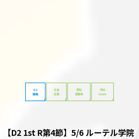
D2
大会
順位
得点
情報
日程
星取表
RANK
【D2 1st R第4節】5/6 ルーテル学院