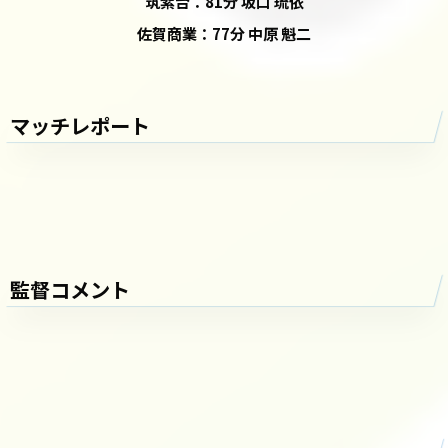
筑紫台：81分 坂口 琉依
佐賀商業：77分 中原 魁二
マッチレポート
監督コメント