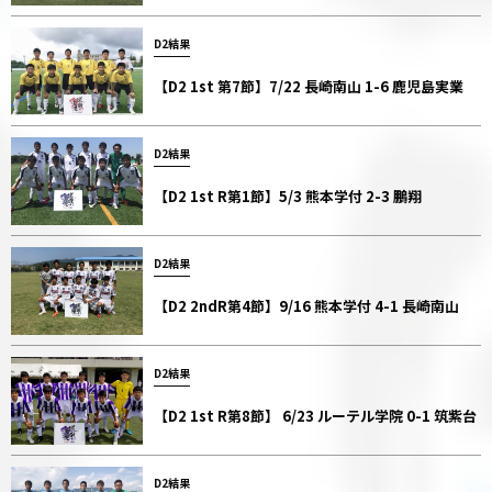
D2結果
【D2 1st 第7節】7/22 長崎南山 1-6 鹿児島実業
D2結果
【D2 1st R第1節】5/3 熊本学付 2-3 鵬翔
D2結果
【D2 2ndR第4節】9/16 熊本学付 4-1 長崎南山
D2結果
【D2 1st R第8節】 6/23 ルーテル学院 0-1 筑紫台
D2結果