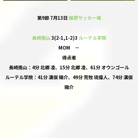
第9節 7月13日
錦原サッカー場
長崎南山
3(2-1,1-2)3
ルーテル学院
MOM －
得点者
長崎南山：4分 北郷 凌、15分 北郷 凌、61分 オウンゴール
ルーテル学院：41分 溝俣 陽介、49分 荒牧 琉偉人、74分 溝俣
陽介