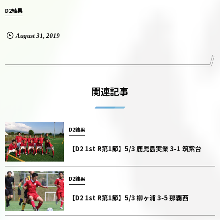
D2結果
August
31
,
2019
関連記事
D2結果
【D2 1st R第1節】5/3 鹿児島実業 3-1 筑紫台
D2結果
【D2 1st R第1節】5/3 柳ヶ浦 3-5 那覇西