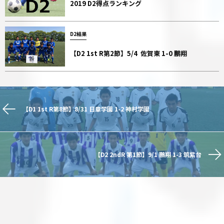
2019 D2得点ランキング
D2結果
【D2 1st R第2節】5/4 佐賀東 1-0 鵬翔
【D1 1st R第8節】8/31 日章学園 1-2 神村学園
【D2 2ndR 第1節】9/1 鵬翔 1-3 筑紫台