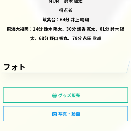
MOM 鈴木 陽太
得点者
筑紫台：64分 井上 晴翔
東海大福岡：14分 鈴木 陽太、30分 浅香 寛太、61分 鈴木 陽
太、68分 野口 響丸、79分 永田 覚都
フォト
グッズ販売
写真・動画