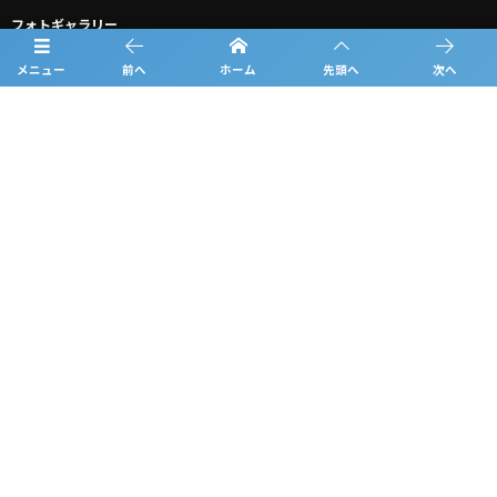
フォトギャラリー
メニュー
前へ
ホーム
先頭へ
次へ
お知らせ
スポンサー一覧
グッズ購入
ルーキーリーグ一覧
問合せ
プライバシーポリシー
利用規約
観戦マナー＆ルール