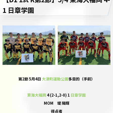
1 日章学園
第2節 5月4日
大津町運動公園
多目的（手前）
東海大福岡
4 (2-1,2-0) 1
日章学園
MOM 堤 陽輝
得点者