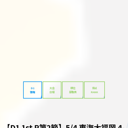
D1
大会
順位
得点
情報
日程
星取表
RANK
【D1 1st R第2節】5/4 東海大福岡 4-