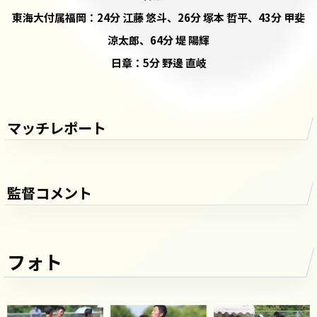
東海大付属福岡：24分 江藤 悠斗、26分 塚本 哲平、43分 甲斐
涼太郎、64分 堤 陽輝
日章：5分 野邊 直岐
マッチレポート
監督コメント
フォト