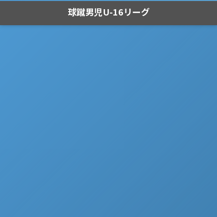
球蹴男児U-16リーグ