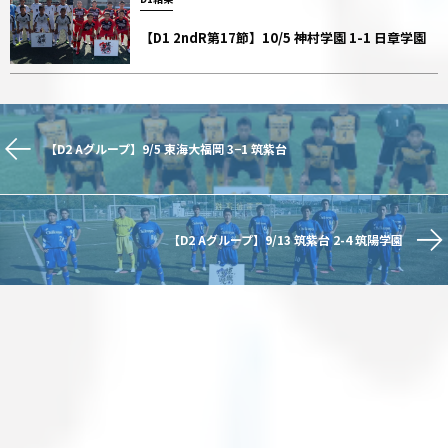
【D1 2ndR第17節】10/5 神村学園 1-1 日章学園
【D2 Aグループ】9/5 東海大福岡 3−1 筑紫台
【D2 Aグループ】9/13 筑紫台 2-4 筑陽学園