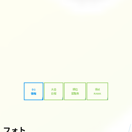
D1
大会
順位
得点
情報
日程
星取表
RANK
フォト