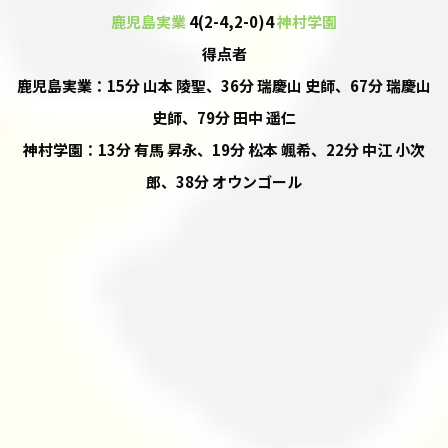
鹿児島実業
4(2-4,2-0)4
神村学園
得点者
鹿児島実業：15分 山本 陵聖、36分 瑞慶山 史師、67分 瑞慶山
史師、79分 田中 遥仁
神村学園：13分 有馬 昇永、19分 松本 颯希、22分 中江 小次
郎、38分 オウンゴール